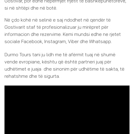
Gostivar, por edhe nëpërmjet rrjetit të bashkëpunëtorëve,
si në shtëpi dhe në botë.
Në çdo kohë në selinë e saj ndodhet në qendër të
Gostivarit staf të profesionalizuar ju mirëpret për
informacion dhe rezervime. Kemi mundsi edhe ne rjetet
sociale Facebook, Instagram, Viber dhe Whatsapp.
Durmo Tours tani ju lidh me të afërmit tuaj në shumë
vende evropiane, kështu që është partneri juaj për
udhëtimet e juaja dhe sinonim për udhëtime të sakta, të
rehatshme dhe të sigurta.