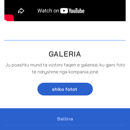
GALERIA
Ju poashtu mund ta vizitoni faqen e galerisë, ku gjeni foto
të ndryshme nga kompania jonë
shiko fotot
Ballina