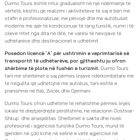
Durmo Tours është rritur gradualisht në një ndërmarrje të
vërtetë, kështu që realizimi i aktiviteteve të saj e bën me
stafin e profesionalizuar, me përvojë dhe me autobusët
moderne me ajër të kondicionuar të rang turistik, numri i të
cilëve rritet nga dita në ditë, në varësi të nevojave të
udhëtarëve dhe destinacionet e udhëtimit.
Posedon licencë `A` për ushtrimin e veprimtarisë së
transportit të udhëtarëve, por gjithashtu ju ofron
shërbime të plota në fushën e turizmit.
Durmo Tours
tani me shërbimet e saj përmes linjave ndërkombëtare më
të rregullta që udhëtojnë me autobus, tani është e
pranishme në Itali, Zvicër, dhe Gjermani.
Durmo Tours ofron udhëtime të rehatshme përmes linjës
lokale të drejtpërdrejtë përditshme, në relacionin
Gostivar-
Shkup dhe anasjelltas. Shërbimet e sakta dhe niveli
profesional i agjencisë turistike Durmo Tours, mund të
gjenden në çdo kohë në selinë e vetë agjencisë në