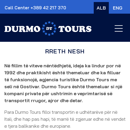
Call Center
+389 42 217 370
ALB
ENG
×
RRETH NESH
Në fillim të viteve nëntëdhjetë, ideja ka lindur por në
1992 dhe praktikisht është themeluar dhe ka filluar
të funksionojë, agjencia turistike Durmo Tours me
seli në Gostivar. Durmo Tours është themeluar si një
kompani private për ushtrimin e veprimtarisë së
transportit rrugor, ajror dhe detar.
Para Durmo Tours filloi transportin e udhëtarëve për në
Itali, dhe hap pas hapi, të marrë të zgjeruar edhe në vendet
e tjera ballkanike dhe europiane.