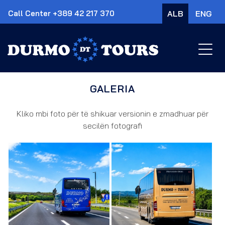
Call Center
+389 42 217 370
ALB
ENG
×
GALERIA
Kliko mbi foto për të shikuar versionin e zmadhuar për
secilën fotografi